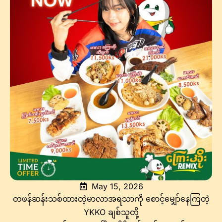
May 15, 2026
တဖန်ဆန်းသစ်ထားတဲ့မာလာအရသာကို စောင့်မျှော်နေကြတဲ့
YKKO ချစ်သူတို့