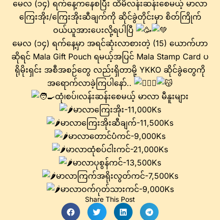
မေလ (၁၄) ရက်နေ့ကနေစပြီး ထိမိလန်းဆန်းစေမယ့် မာလာ
ကြေးအိုး/ကြေးအိုးဆီချက်ကို ဆိုင်ခွဲတိုင်းမှာ စိတ်ကြိုက်
ဝယ်ယူအားပေးလို့ရပါပြီ
မေလ (၁၄) ရက်နေ့မှာ အရင်ဆုံးလာစားတဲ့ (15) ယောက်ဟာ
ဆိုရင် Mala Gift Pouch ရမယ့်အပြင် Mala Stamp Card ပ
ရိုမိုးရှင်း အစီအစဉ်‌တွေ လည်းရှိတာမို့ YKKO ဆိုင်ခွဲတွေကို
အရောက်လာခဲ့ကြပါနော်..
ထုံ၊စပ်၊လန်းဆန်းစေမယ့် မာလာ မီနူးများ
မာလာကြေးအိုး-11,000Ks
မာလာကြေးအိုးဆီချက်-11,500Ks
မာလာတောင်ပံကင်-9,000Ks
မာလာထုံစပ်ငါးကင်-21,000Ks
မာလာပုစွန်ကင်-13,500Ks
မာလာကြက်အရိုးလွတ်ကင်-7,500Ks
မာလာဝက်ဂုတ်သားကင်-9,000Ks
Share This Post