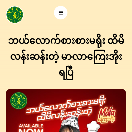
ဘယ်လောက်စားစားမရိုး ထိမိ
လန်းဆန်းတဲ့ မာလာကြေးအိုး
ရပြီ